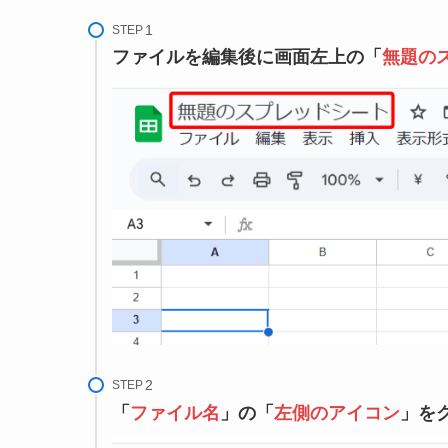
STEP
ファイルを編集後に画面左上の「
無題の
STEP
「
ファイル名
」の「
左側のアイコン
」を