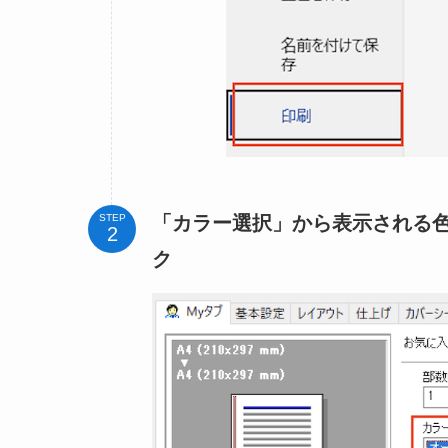
「カラー選択」から表示される色
STEP
ク