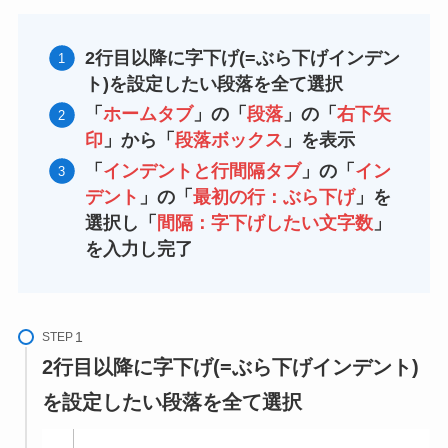
2行目以降に字下げ(=ぶら下げインデン
ト)を設定したい段落を全て選択
「
ホームタブ
」の「
段落
」の「
右下矢
印
」から「
段落ボックス
」を表示
「
インデントと行間隔タブ
」の「
イン
デント
」の「
最初の行：ぶら下げ
」を
選択し「
間隔：字下げしたい文字数
」
を入力し完了
STEP
2行目以降に字下げ(=ぶら下げインデント)
を設定したい段落を全て選択