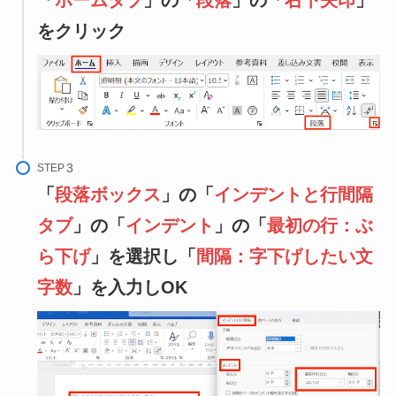
「
ホームタブ
」の「
段落
」の「
右下矢印
」
をクリック
STEP
「
段落ボックス
」の「
インデントと行間隔
タブ
」の「
インデント
」の「
最初の行：ぶ
ら下げ
」を選択し「
間隔：字下げしたい文
字数
」を入力しOK