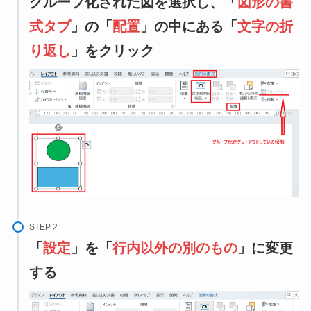
グループ化された図を選択し、「
図形の書
式タブ
」の「
配置
」の中にある「
文字の折
り返し
」をクリック
STEP
「
設定
」を「
行内以外の別のもの
」に変更
する