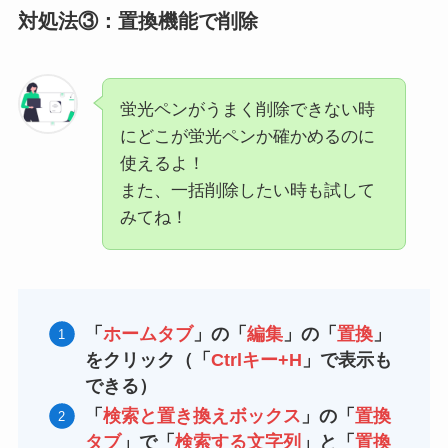
対処法③：置換機能で削除
蛍光ペンがうまく削除できない時
にどこが蛍光ペンか確かめるのに
使えるよ！
また、一括削除したい時も試して
みてね！
「
ホームタブ
」の「
編集
」の「
置換
」
をクリック（「
Ctrlキー+H
」で表示も
できる）
「
検索と置き換えボックス
」の「
置換
タブ
」で「
検索する文字列
」と「
置換