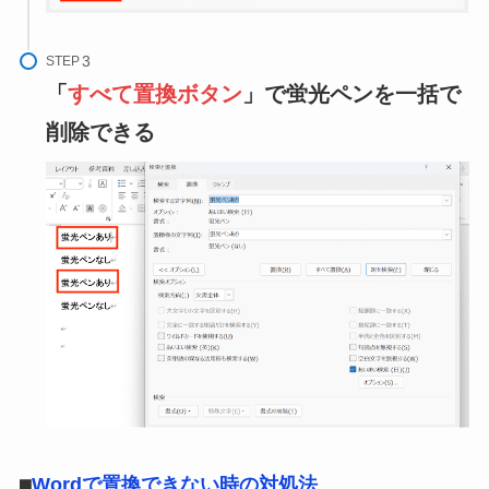
STEP
「
すべて置換ボタン
」で蛍光ペンを一括で
削除できる
⬛︎
Wordで置換できない時の対処法