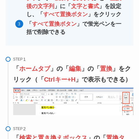
後の文字列
」に「
文字と書式
」を設定
し、「
すべて置換ボタン
」をクリック
「
すべて置換ボタン
」で蛍光ペンを一
括で削除できる
STEP
「
ホームタブ
」の「
編集
」の「
置換
」をク
リック（「
Ctrlキー+H
」で表示もできる）
STEP
「
検索と置き換えボックス
」の「
置換タ